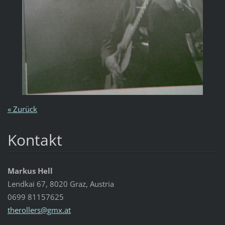
« Zurück
Kontakt
Markus Hell
Lendkai 67, 8020 Graz, Austria
0699 81157625
therolle
rs@gmx.a
t