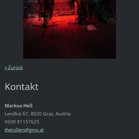
« Zurück
Kontakt
Markus Hell
Lendkai 67, 8020 Graz, Austria
0699 81157625
therolle
rs@gmx.a
t